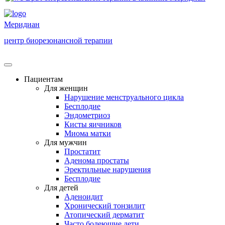
Меридиан
центр биорезонансной терапии
Пациентам
Для женщин
Нарушение менструального цикла
Бесплодие
Эндометриоз
Кисты яичников
Миома матки
Для мужчин
Простатит
Аденома простаты
Эректильные нарушения
Бесплодие
Для детей
Аденоидит
Хронический тонзилит
Атопический дерматит
Часто болеющие дети