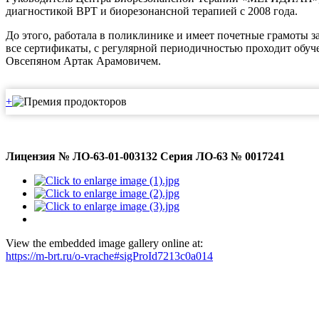
диагностикой ВРТ и биорезонансной терапией с 2008 года.
До этого, работала в поликлинике и имеет почетные грамоты з
все сертификаты, с регулярной периодичностью проходит обу
Овсепяном Артак Арамовичем.
+
Лицензия № ЛО-63-01-003132 Серия ЛО-63 № 0017241
View the embedded image gallery online at:
https://m-brt.ru/o-vrache#sigProId7213c0a014