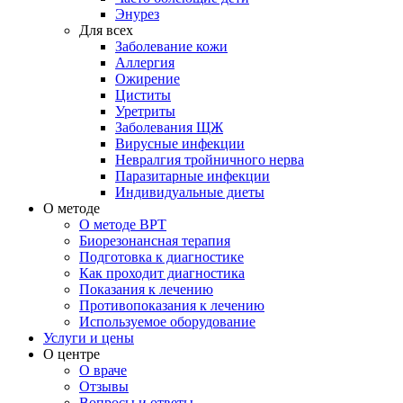
Энурез
Для всех
Заболевание кожи
Аллергия
Ожирение
Циститы
Уретриты
Заболевания ЩЖ
Вирусные инфекции
Невралгия тройничного нерва
Паразитарные инфекции
Индивидуальные диеты
О методе
О методе ВРТ
Биорезонансная терапия
Подготовка к диагностике
Как проходит диагностика
Показания к лечению
Противопоказания к лечению
Используемое оборудование
Услуги и цены
О центре
О враче
Отзывы
Вопросы и ответы