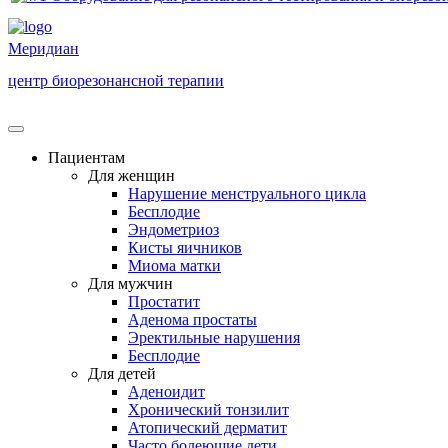
Меридиан
центр биорезонансной терапии
Пациентам
Для женщин
Нарушение менструального цикла
Бесплодие
Эндометриоз
Кисты яичников
Миома матки
Для мужчин
Простатит
Аденома простаты
Эректильные нарушения
Бесплодие
Для детей
Аденоидит
Хронический тонзилит
Атопический дерматит
Часто болеющие дети