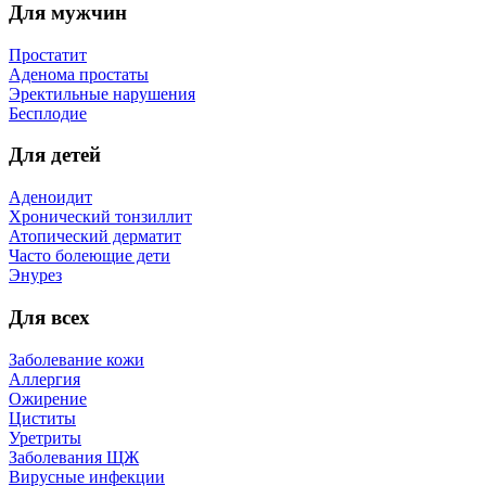
Для мужчин
Простатит
Аденома простаты
Эректильные нарушения
Бесплодие
Для детей
Аденоидит
Хронический тонзиллит
Атопический дерматит
Часто болеющие дети
Энурез
Для всех
Заболевание кожи
Аллергия
Ожирение
Циститы
Уретриты
Заболевания ЩЖ
Вирусные инфекции