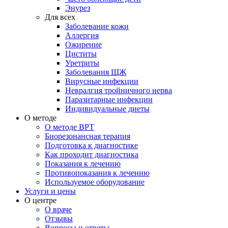
Энурез
Для всех
Заболевание кожи
Аллергия
Ожирение
Циститы
Уретриты
Заболевания ЩЖ
Вирусные инфекции
Невралгия тройничного нерва
Паразитарные инфекции
Индивидуальные диеты
О методе
О методе ВРТ
Биорезонансная терапия
Подготовка к диагностике
Как проходит диагностика
Показания к лечению
Противопоказания к лечению
Используемое оборудование
Услуги и цены
О центре
О враче
Отзывы
Вопросы и ответы