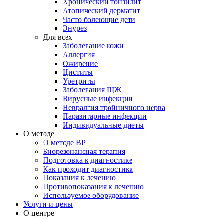
Хронический тонзилит
Атопический дерматит
Часто болеющие дети
Энурез
Для всех
Заболевание кожи
Аллергия
Ожирение
Циститы
Уретриты
Заболевания ЩЖ
Вирусные инфекции
Невралгия тройничного нерва
Паразитарные инфекции
Индивидуальные диеты
О методе
О методе ВРТ
Биорезонансная терапия
Подготовка к диагностике
Как проходит диагностика
Показания к лечению
Противопоказания к лечению
Используемое оборудование
Услуги и цены
О центре