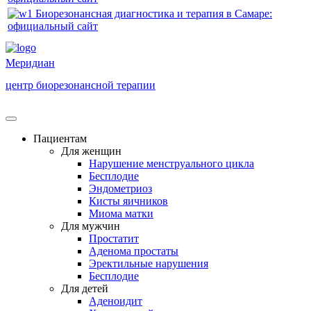
Меридиан
центр биорезонансной терапии
Пациентам
Для женщин
Нарушение менструального цикла
Бесплодие
Эндометриоз
Кисты яичников
Миома матки
Для мужчин
Простатит
Аденома простаты
Эректильные нарушения
Бесплодие
Для детей
Аденоидит