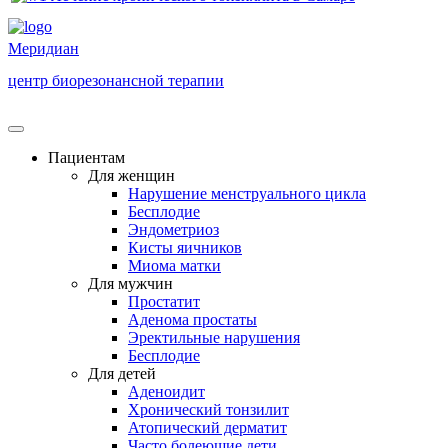
Меридиан
центр биорезонансной терапии
Пациентам
Для женщин
Нарушение менструального цикла
Бесплодие
Эндометриоз
Кисты яичников
Миома матки
Для мужчин
Простатит
Аденома простаты
Эректильные нарушения
Бесплодие
Для детей
Аденоидит
Хронический тонзилит
Атопический дерматит
Часто болеющие дети