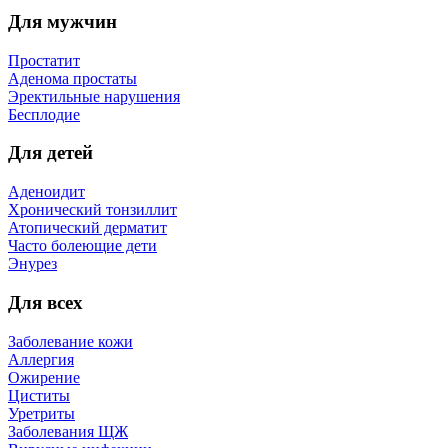
Для мужчин
Простатит
Аденома простаты
Эректильные нарушения
Бесплодие
Для детей
Аденоидит
Хронический тонзиллит
Атопический дерматит
Часто болеющие дети
Энурез
Для всех
Заболевание кожи
Аллергия
Ожирение
Циститы
Уретриты
Заболевания ЩЖ