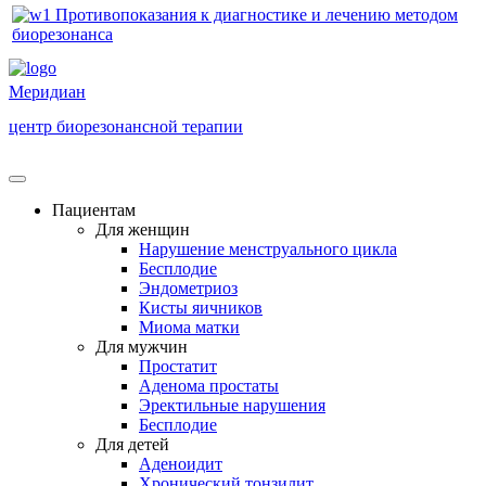
Меридиан
центр биорезонансной терапии
Пациентам
Для женщин
Нарушение менструального цикла
Бесплодие
Эндометриоз
Кисты яичников
Миома матки
Для мужчин
Простатит
Аденома простаты
Эректильные нарушения
Бесплодие
Для детей
Аденоидит
Хронический тонзилит