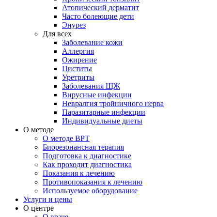
Атопический дерматит
Часто болеющие дети
Энурез
Для всех
Заболевание кожи
Аллергия
Ожирение
Циститы
Уретриты
Заболевания ЩЖ
Вирусные инфекции
Невралгия тройничного нерва
Паразитарные инфекции
Индивидуальные диеты
О методе
О методе ВРТ
Биорезонансная терапия
Подготовка к диагностике
Как проходит диагностика
Показания к лечению
Противопоказания к лечению
Используемое оборудование
Услуги и цены
О центре
О враче